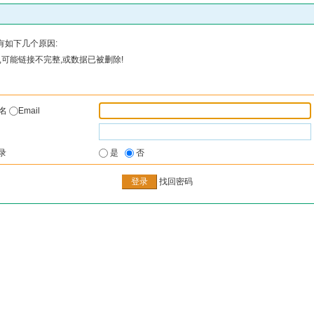
有如下几个原因:
可能链接不完整,或数据已被删除!
户名
Email
录
是
否
找回密码