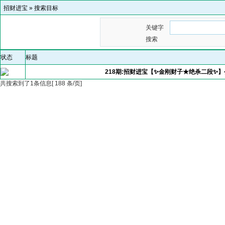
招财进宝
»
搜索目标
关键字
搜索
状态
标题
218期:招财进宝【✨金刚财子★绝杀二段✨
共搜索到了1条信息[ 188 条/页]